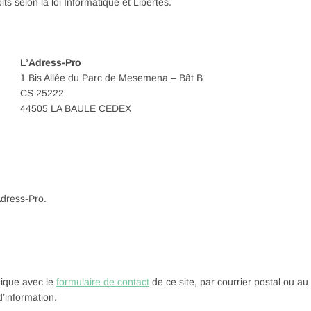
its selon la loi Informatique et Libertés.
L’Adress-Pro
1 Bis Allée du Parc de Mesemena – Bât B
CS 25222
44505 LA BAULE CEDEX
Adress-Pro.
nique avec le
formulaire de contact
de ce site, par courrier postal ou au
’information.