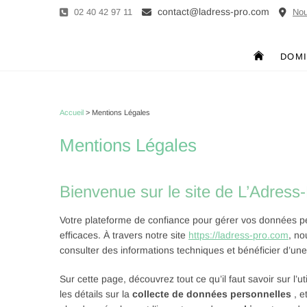
Skip
contact
@ladress-pro.com
02 40 42 97 11
Nou
to
content
L'Adress-Pro
CENTRE D'AFFAIRES LA BAULE ET TRIGNAC
DOMI
Accueil
>
Mentions Légales
Mentions Légales
Bienvenue sur le site de L’Adress
Votre plateforme de confiance pour gérer vos données per
efficaces. À travers notre site
https://ladress-pro.com
, no
consulter des informations techniques et bénéficier d’une 
Sur cette page, découvrez tout ce qu’il faut savoir sur l’u
les détails sur la
collecte de données personnelles
, e